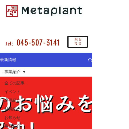
工場見学
板金お問い合わせ
お見積り
してみませんか
045-507-3141
ME
tel:
NU
最新情報
事業紹介
全ての記事
イベント
設備紹介
材料紹介
お知らせ
事業紹介